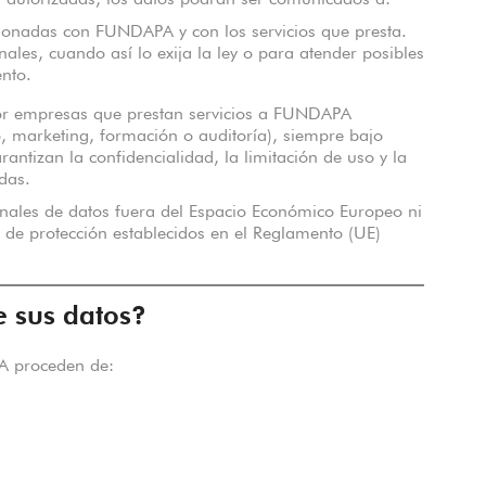
es autorizadas, los datos podrán ser comunicados a:
ionadas con FUNDAPA y con los servicios que presta.
nales, cuando así lo exija la ley o para atender posibles
ento.
por empresas que prestan servicios a FUNDAPA
, marketing, formación o auditoría), siempre bajo
antizan la confidencialidad, la limitación de uso y la
das.
ionales de datos fuera del Espacio Económico Europeo ni
 de protección establecidos en el Reglamento (UE)
e sus datos?
A proceden de: