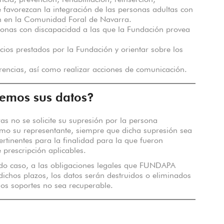
encia, prevención, rehabilitación, reinserción,
 favorezcan la integración de las personas adultas con
n en la Comunidad Foral de Navarra.
rsonas con discapacidad a las que la Fundación provea
cios prestados por la Fundación y orientar sobre los
rencias, así como realizar acciones de comunicación.
emos sus datos?
as no se solicite su supresión por la persona
omo su representante, siempre que dicha supresión sea
rtinentes para la finalidad para la que fueron
 prescripción aplicables.
odo caso, a las obligaciones legales que FUNDAPA
ichos plazos, los datos serán destruidos o eliminados
os soportes no sea recuperable.